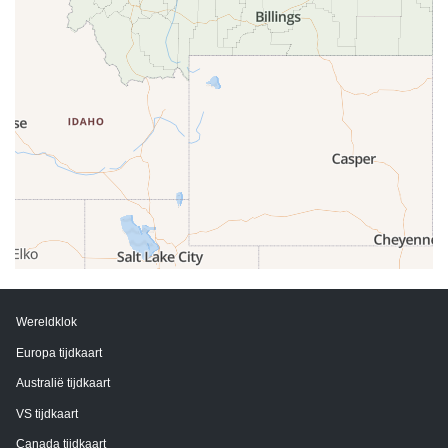
Wereldklok
Europa tijdkaart
Australië tijdkaart
VS tijdkaart
Canada tijdkaart