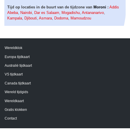
Tijd op locaties in de buurt van de tijdzone van
Moroni
:
Addis
Abeba
,
Nairobi
,
Dar es Salaam
,
Mogadishu
,
Antananarivo
,
Kampala
,
Djibouti
,
Asmara
,
Dodoma
,
Mamoudzou
Wereldklok
Europa tijdkaart
Australië tijdkaart
VS tijdkaart
Canada tijdkaart
Wereld tijdgids
Wereldkaart
Gratis klokken
Contact