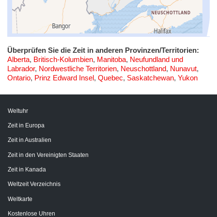
Überprüfen Sie die Zeit in anderen Provinzen/Territorien:
Alberta
,
Britisch-Kolumbien
,
Manitoba
,
Neufundland und
Labrador
,
Nordwestliche Territorien
,
Neuschottland
,
Nunavut
,
Ontario
,
Prinz Edward Insel
,
Quebec
,
Saskatchewan
,
Yukon
Weltuhr
Zeit in Europa
Zeit in Australien
Zeit in den Vereinigten Staaten
Zeit in Kanada
Weltzeit Verzeichnis
Weltkarte
Kostenlose Uhren