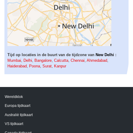
Tijd op locaties in de buurt van de tijdzone van
New Delhi
:
Mumbai
,
Delhi
,
Bangalore
,
Calcutta
,
Chennai
,
Ahmedabad
,
Haiderabad
,
Poona
,
Surat
,
Kanpur
Wereldklok
Europa tijdkaart
Australië tijdkaart
VS tijdkaart
Canada tijdkaart