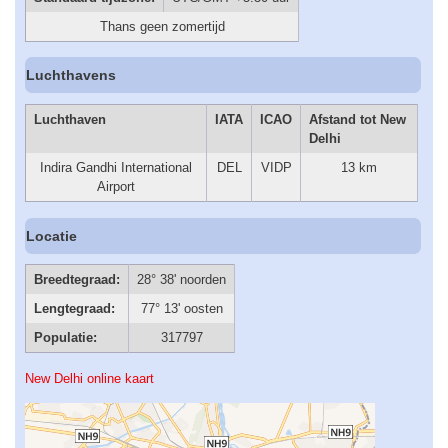
Thans geen zomertijd
Luchthavens
Luchthaven
IATA
ICAO
Afstand tot New
Delhi
Indira Gandhi International
DEL
VIDP
13 km
Airport
Locatie
Breedtegraad:
28° 38' noorden
Lengtegraad:
77° 13' oosten
Populatie:
317797
New Delhi online kaart