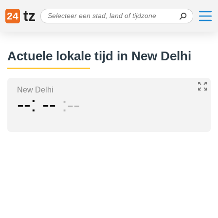
tz
24
Actuele lokale tijd in New Delhi
New Delhi
--
--
--