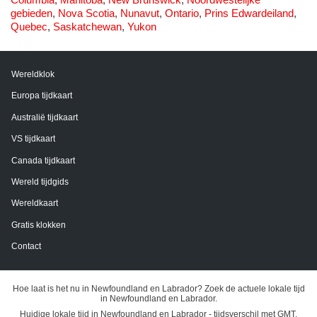
gebieden
,
Nova Scotia
,
Nunavut
,
Ontario
,
Prins Edwardeiland
,
Quebec
,
Saskatchewan
,
Yukon
Wereldklok
Europa tijdkaart
Australië tijdkaart
VS tijdkaart
Canada tijdkaart
Wereld tijdgids
Wereldkaart
Gratis klokken
Contact
Hoe laat is het nu in Newfoundland en Labrador? Zoek de actuele lokale tijd
in Newfoundland en Labrador.
Huidige lokale tijd in Newfoundland en Labrador - tijdsverschil met GMT,