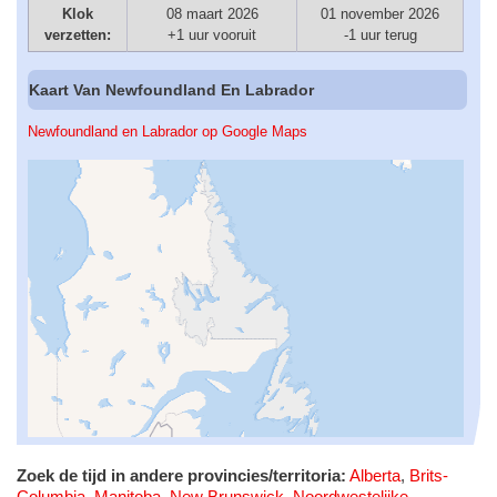
Klok
08 maart 2026
01 november 2026
verzetten:
+1 uur vooruit
-1 uur terug
Kaart Van Newfoundland En Labrador
Newfoundland en Labrador op Google Maps
Zoek de tijd in andere provincies/territoria:
Alberta
,
Brits-
Columbia
,
Manitoba
,
New Brunswick
,
Noordwestelijke