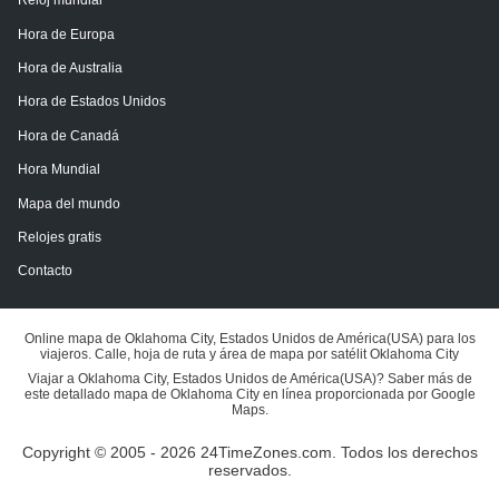
Reloj mundial
Hora de Europa
Hora de Australia
Hora de Estados Unidos
Hora de Canadá
Hora Mundial
Mapa del mundo
Relojes gratis
Contacto
Online mapa de Oklahoma City, Estados Unidos de América(USA) para los
viajeros. Calle, hoja de ruta y área de mapa por satélit Oklahoma City
Viajar a Oklahoma City, Estados Unidos de América(USA)? Saber más de
este detallado mapa de Oklahoma City en línea proporcionada por Google
Maps.
Copyright © 2005 - 2026 24TimeZones.com.
Todos los derechos
reservados.