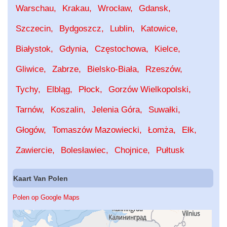
Warschau
Krakau
Wrocław
Gdansk
Szczecin
Bydgoszcz
Lublin
Katowice
Białystok
Gdynia
Częstochowa
Kielce
Gliwice
Zabrze
Bielsko-Biała
Rzeszów
Tychy
Elbląg
Płock
Gorzów Wielkopolski
Tarnów
Koszalin
Jelenia Góra
Suwałki
Głogów
Tomaszów Mazowiecki
Łomża
Ełk
Zawiercie
Bolesławiec
Chojnice
Pułtusk
Kaart Van Polen
Polen op Google Maps