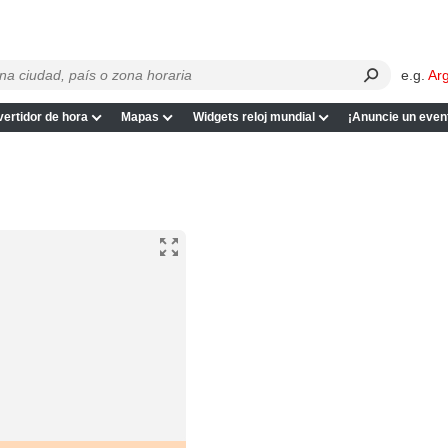
e.g.
Ar
ertidor de hora
Mapas
Widgets reloj mundial
¡Anuncie un even