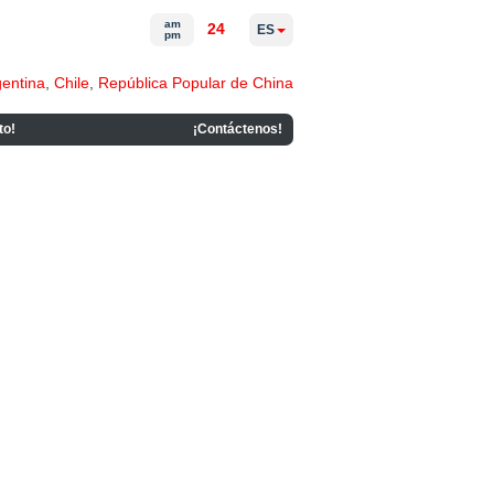
am
24
ES
pm
gentina
,
Chile
,
República Popular de China
to!
¡Contáctenos!