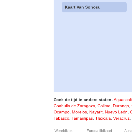
Kaart Van Sonora
Zoek de tijd in andere staten:
Aguascali
Coahuila de Zaragoza
,
Colima
,
Durango
,
Ocampo
,
Morelos
,
Nayarit
,
Nuevo León
,
Tabasco
,
Tamaulipas
,
Tlaxcala
,
Veracruz
,
Wereldklok
Europa tijdkaart
Austr