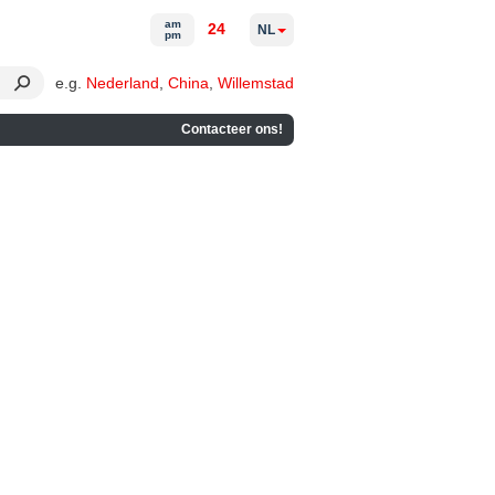
am
24
NL
pm
e.g.
Nederland
,
China
,
Willemstad
Contacteer ons!