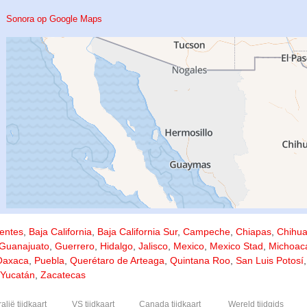
Sonora op Google Maps
entes
,
Baja California
,
Baja California Sur
,
Campeche
,
Chiapas
,
Chihu
Guanajuato
,
Guerrero
,
Hidalgo
,
Jalisco
,
Mexico
,
Mexico Stad
,
Michoac
Oaxaca
,
Puebla
,
Querétaro de Arteaga
,
Quintana Roo
,
San Luis Potosí
Yucatán
,
Zacatecas
alië tijdkaart
VS tijdkaart
Canada tijdkaart
Wereld tijdgids