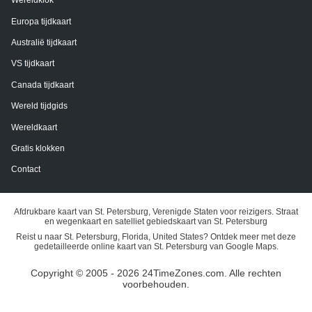
Wereldklok
Europa tijdkaart
Australië tijdkaart
VS tijdkaart
Canada tijdkaart
Wereld tijdgids
Wereldkaart
Gratis klokken
Contact
Afdrukbare kaart van St. Petersburg, Verenigde Staten voor reizigers. Straat
en wegenkaart en satelliet gebiedskaart van St. Petersburg
Reist u naar St. Petersburg, Florida, United States? Ontdek meer met deze
gedetailleerde online kaart van St. Petersburg van Google Maps.
Copyright © 2005 - 2026 24TimeZones.com.
Alle rechten
voorbehouden.