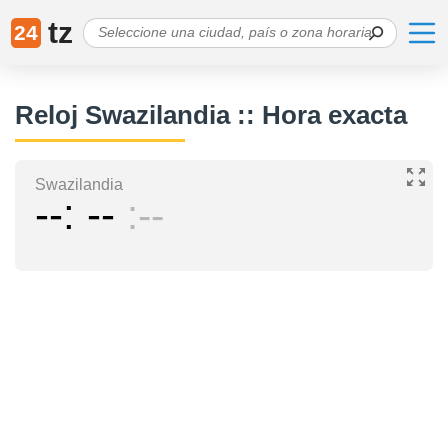
tz
24
Reloj Swazilandia :: Hora exacta
Swazilandia
--
--
--