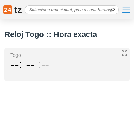
tz
24
Reloj Togo :: Hora exacta
Togo
--
--
--