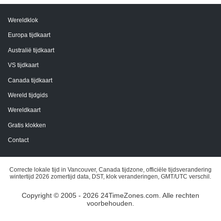
Wereldklok
Europa tijdkaart
Australië tijdkaart
VS tijdkaart
Canada tijdkaart
Wereld tijdgids
Wereldkaart
Gratis klokken
Contact
Correcte lokale tijd in Vancouver, Canada tijdzone, officiële tijdsverandering
wintertijd 2026 zomertijd data, DST, klok veranderingen, GMT/UTC verschil.
Copyright © 2005 - 2026 24TimeZones.com.
Alle rechten
voorbehouden.