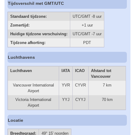
Tijdsverschil met GMT/UTC
Standaard tijdzone:
UTC/GMT -8 uur
Zomertijd:
+1 uur
Huidige tijdzone verschuiving:
UTC/GMT -7 uur
Tijdzone afkorting:
PDT
Luchthavens
Luchthaven
IATA
ICAO
Afstand tot
Vancouver
Vancouver International
YVR
CYVR
7 km
Airport
Victoria International
YYJ
CYYJ
70 km
Airport
Locatie
Breedtegraad:
49° 15' noorden