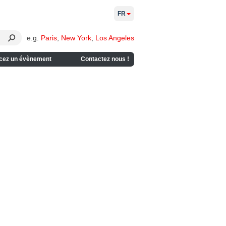
FR
e.g.
Paris
,
New York
,
Los Angeles
cez un évènement
Contactez nous !