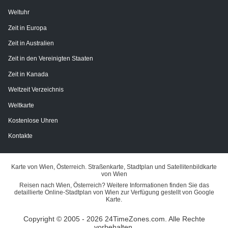
Weltuhr
Zeit in Europa
Zeit in Australien
Zeit in den Vereinigten Staaten
Zeit in Kanada
Weltzeit Verzeichnis
Weltkarte
Kostenlose Uhren
Kontakte
Karte von Wien, Österreich. Straßenkarte, Stadtplan und Satellitenbildkarte
von Wien
Reisen nach Wien, Österreich? Weitere Informationen finden Sie das
detaillierte Online-Stadtplan von Wien zur Verfügung gestellt von Google
Karte.
Copyright © 2005 - 2026 24TimeZones.com.
Alle Rechte
vorbehalten.