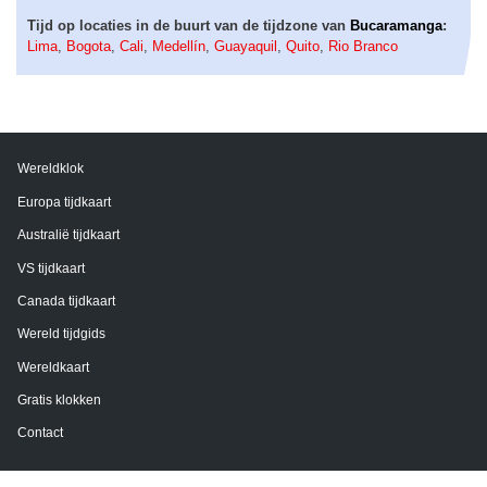
Tijd op locaties in de buurt van de tijdzone van
Bucaramanga
:
Lima
,
Bogota
,
Cali
,
Medellín
,
Guayaquil
,
Quito
,
Rio Branco
Wereldklok
Europa tijdkaart
Australië tijdkaart
VS tijdkaart
Canada tijdkaart
Wereld tijdgids
Wereldkaart
Gratis klokken
Contact