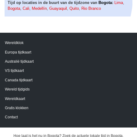
Tijd op locaties in de buurt van de tijdzone van
Bogota
:
Lima
,
Bogota
,
Cali
,
Medellín
,
Guayaquil
,
Quito
,
Rio Branco
Wereldklok
Europa tijdkaart
Australië tijdkaart
VS tijdkaart
Canada tijdkaart
Wereld tijdgids
Wereldkaart
Gratis klokken
Contact
Hoe laat is het nu in Bogota? Zoek de actuele lokale tijd in Bogota,