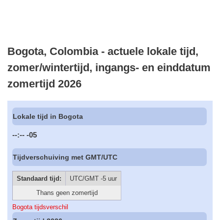
Bogota, Colombia - actuele lokale tijd,
zomer/wintertijd, ingangs- en einddatum
zomertijd 2026
Lokale tijd in Bogota
--:--
-05
Tijdverschuiving met GMT/UTC
Standaard tijd:
UTC/GMT -5 uur
Thans geen zomertijd
Bogota tijdsverschil