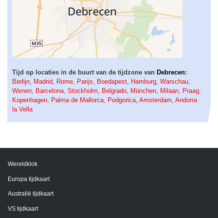
Tijd op locaties in de buurt van de tijdzone van
Debrecen
:
Berlijn
,
Madrid
,
Rome
,
Parijs
,
Boedapest
,
Hamburg
,
Warschau
,
Wenen
,
Barcelona
,
Stockholm
,
Belgrado
,
München
,
Milaan
,
Praag
,
Kopenhagen
,
Palma de Mallorca
,
Podgorica
,
Amsterdam
,
Andorra
la Vella
Wereldklok
Europa tijdkaart
Australië tijdkaart
VS tijdkaart