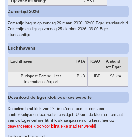
Tijdzone afkorting:
CEST
Zomertijd 2026
Zomertijd begint op zondag 29 maart 2026, 02:00 Eger standaardtijd
Zomertijd eindigt op zondag 25 oktober 2026, 03:00 Eger
standaardtijd
Luchthavens
Luchthaven
IATA
ICAO
Afstand
tot Eger
Budapest Ferenc Liszt
BUD
LHBP
98 km
International Airport
Download de Eger klok voor uw website
De online html klok van 24TimeZones.com is een zeer
aantrekkelijke en luxe website widget! U kunt de kleur en formaat
van uw
Eger online html klok
aanpassen of u kiest hier uw
geavanceerde klok voor bijna elke stad ter wereld
!
Uw klok ziet er zo uit