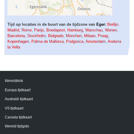
Tijd op locaties in de buurt van de tijdzone van
Eger
:
Berlijn
,
Madrid
,
Rome
,
Parijs
,
Boedapest
,
Hamburg
,
Warschau
,
Wenen
,
Barcelona
,
Stockholm
,
Belgrado
,
München
,
Milaan
,
Praag
,
Kopenhagen
,
Palma de Mallorca
,
Podgorica
,
Amsterdam
,
Andorra
la Vella
Wereldklok
Europa tijdkaart
Australië tijdkaart
VS tijdkaart
Canada tijdkaart
Wereld tijdgids