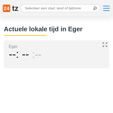
tz
24
Actuele lokale tijd in Eger
Eger
--
--
--