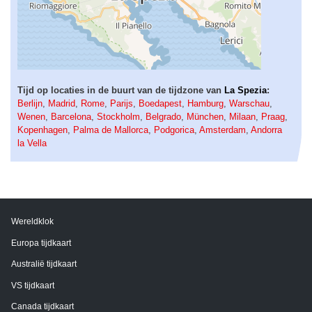
Tijd op locaties in de buurt van de tijdzone van
La Spezia
:
Berlijn
,
Madrid
,
Rome
,
Parijs
,
Boedapest
,
Hamburg
,
Warschau
,
Wenen
,
Barcelona
,
Stockholm
,
Belgrado
,
München
,
Milaan
,
Praag
,
Kopenhagen
,
Palma de Mallorca
,
Podgorica
,
Amsterdam
,
Andorra
la Vella
Wereldklok
Europa tijdkaart
Australië tijdkaart
VS tijdkaart
Canada tijdkaart