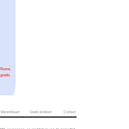
,
Rome
,
lgrado
,
Wereldkaart
Gratis klokken
Contact