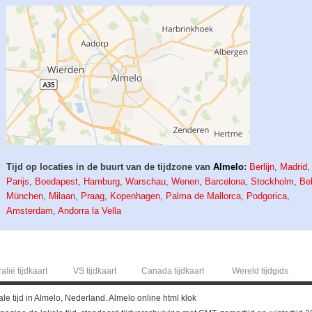
Tijd op locaties in de buurt van de tijdzone van
Almelo
:
Berlijn
,
Madrid
Parijs
,
Boedapest
,
Hamburg
,
Warschau
,
Wenen
,
Barcelona
,
Stockholm
,
Be
München
,
Milaan
,
Praag
,
Kopenhagen
,
Palma de Mallorca
,
Podgorica
,
Amsterdam
,
Andorra la Vella
alië tijdkaart
VS tijdkaart
Canada tijdkaart
Wereld tijdgids
ale tijd in Almelo, Nederland. Almelo online html klok