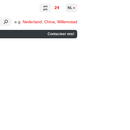
am
24
NL
pm
e.g.
Nederland
,
China
,
Willemstad
Contacteer ons!