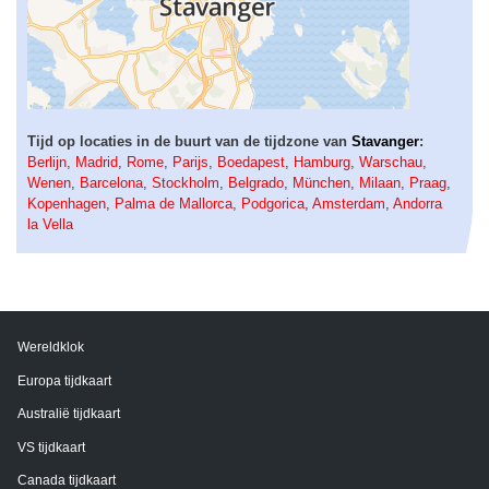
Tijd op locaties in de buurt van de tijdzone van
Stavanger
:
Berlijn
,
Madrid
,
Rome
,
Parijs
,
Boedapest
,
Hamburg
,
Warschau
,
Wenen
,
Barcelona
,
Stockholm
,
Belgrado
,
München
,
Milaan
,
Praag
,
Kopenhagen
,
Palma de Mallorca
,
Podgorica
,
Amsterdam
,
Andorra
la Vella
Wereldklok
Europa tijdkaart
Australië tijdkaart
VS tijdkaart
Canada tijdkaart