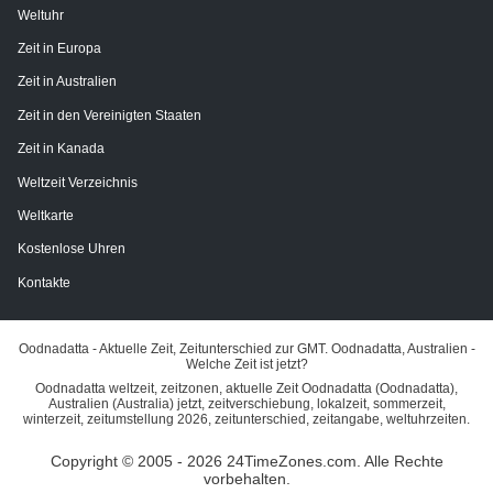
Weltuhr
Zeit in Europa
Zeit in Australien
Zeit in den Vereinigten Staaten
Zeit in Kanada
Weltzeit Verzeichnis
Weltkarte
Kostenlose Uhren
Kontakte
Oodnadatta - Aktuelle Zeit, Zeitunterschied zur GMT. Oodnadatta, Australien -
Welche Zeit ist jetzt?
Oodnadatta weltzeit, zeitzonen, aktuelle Zeit Oodnadatta (Oodnadatta),
Australien (Australia) jetzt, zeitverschiebung, lokalzeit, sommerzeit,
winterzeit, zeitumstellung 2026, zeitunterschied, zeitangabe, weltuhrzeiten.
Copyright © 2005 - 2026 24TimeZones.com.
Alle Rechte
vorbehalten.