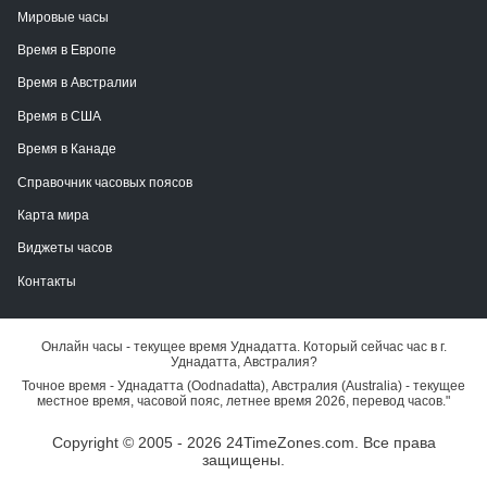
Мировые часы
Время в Европе
Время в Австралии
Время в США
Время в Канаде
Справочник часовых поясов
Карта мира
Виджеты часов
Контакты
Онлайн часы - текущее время Уднадатта. Который сейчас час в г.
Уднадатта, Австралия?
Точное время - Уднадатта (Oodnadatta), Австралия (Australia) - текущее
местное время, часовой пояс, летнее время 2026, перевод часов."
Copyright © 2005 - 2026 24TimeZones.com.
Все права
защищены.