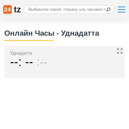
tz
24
Онлайн Часы - Уднадатта
Уднадатта
--
--
--