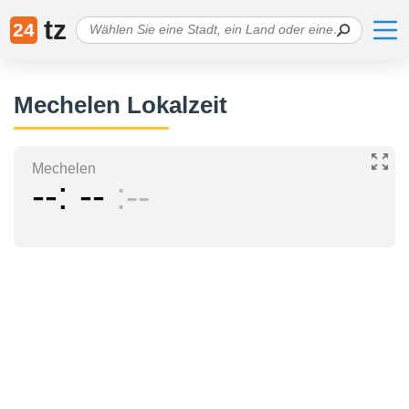
tz
24
Mechelen Lokalzeit
Mechelen
--
--
--