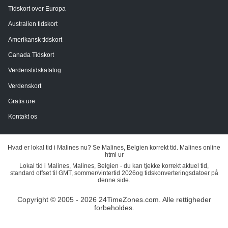
Tidskort over Europa
Australien tidskort
Amerikansk tidskort
Canada Tidskort
Verdenstidskatalog
Verdenskort
Gratis ure
Kontakt os
Hvad er lokal tid i Malines nu? Se Malines, Belgien korrekt tid. Malines online
html ur
Lokal tid i Malines, Malines, Belgien - du kan tjekke korrekt aktuel tid,
standard offset til GMT, sommer/vintertid 2026og tidskonverteringsdatoer på
denne side.
Copyright © 2005 - 2026 24TimeZones.com.
Alle rettigheder
forbeholdes.