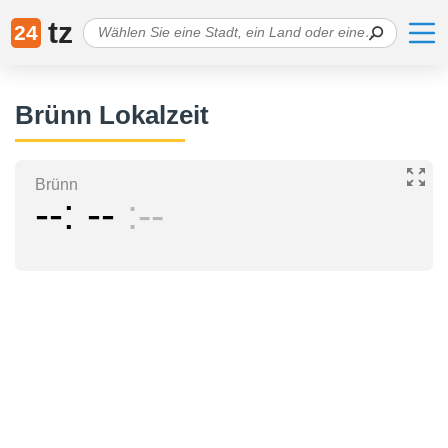
tz
24
Brünn Lokalzeit
Brünn
--
--
--