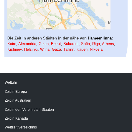
Die Zeit in anderen Städten in der nähe von
Hämeenlinna
:
Kairo
,
Alexandria
,
Gizeh
,
Beirut
,
Bukarest
,
Sofia
,
Riga
,
Athens
,
Kishinev
,
Helsinki
,
Wilna
,
Gaza
,
Tallinn
,
Kauen
,
Nikosia
Weltuhr
Zeit in Europa
Zeit in Australien
Zeit in den Vereinigten Staaten
Zeit in Kanada
Weltzeit Verzeichnis