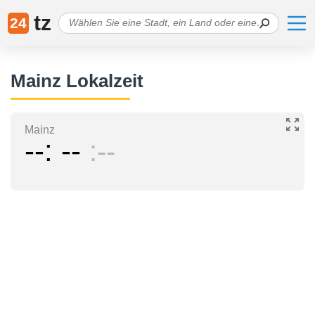
tz
24
Mainz Lokalzeit
Mainz
--
--
--