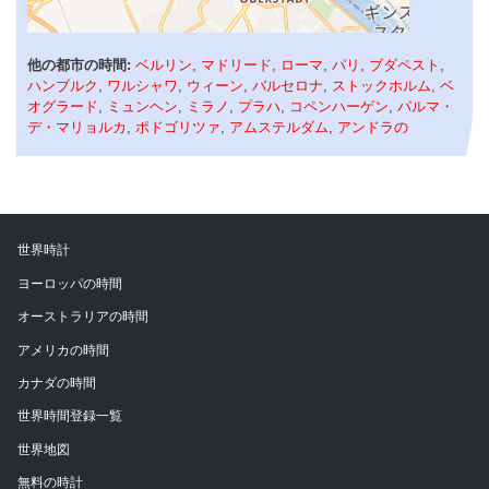
他の都市の時間:
ベルリン
,
マドリード
,
ローマ
,
パリ
,
ブダペスト
,
ハンブルク
,
ワルシャワ
,
ウィーン
,
バルセロナ
,
ストックホルム
,
ベ
オグラード
,
ミュンヘン
,
ミラノ
,
プラハ
,
コペンハーゲン
,
パルマ・
デ・マリョルカ
,
ポドゴリツァ
,
アムステルダム
,
アンドラの
世界時計
ヨーロッパの時間
オーストラリアの時間
アメリカの時間
カナダの時間
世界時間登録一覧
世界地図
無料の時計