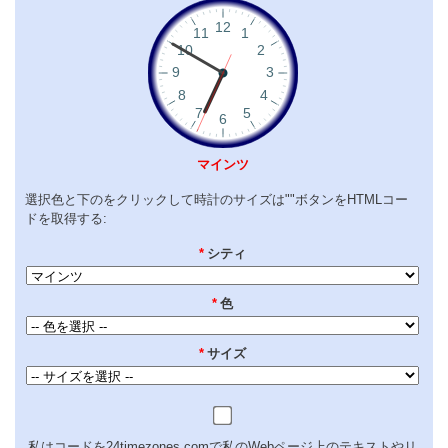
マインツ
選択色と下のをクリックして時計のサイズは""ボタンをHTMLコー
ドを取得する:
*
シティ
*
色
*
サイズ
私はコードを24timezones.comで私のWebページ上のテキストやリ