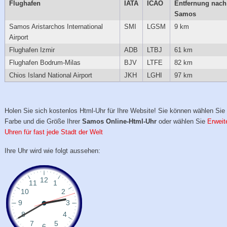
Flughafen
IATA
ICAO
Entfernung nach
Samos
Samos Aristarchos International
SMI
LGSM
9 km
Airport
Flughafen Izmir
ADB
LTBJ
61 km
Flughafen Bodrum-Milas
BJV
LTFE
82 km
Chios Island National Airport
JKH
LGHI
97 km
Holen Sie sich kostenlos Html-Uhr für Ihre Website! Sie können wählen Sie 
Farbe und die Größe Ihrer
Samos Online-Html-Uhr
oder wählen Sie
Erweit
Uhren für fast jede Stadt der Welt
Ihre Uhr wird wie folgt aussehen: