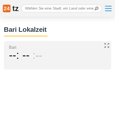
tz
24
Bari Lokalzeit
Bari
--
--
--