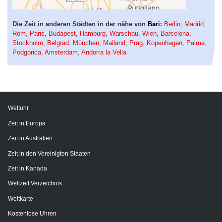
Die Zeit in anderen Städten in der nähe von
Bari
:
Berlin
,
Madrid
,
Rom
,
Paris
,
Budapest
,
Hamburg
,
Warschau
,
Wien
,
Barcelona
,
Stockholm
,
Belgrad
,
München
,
Mailand
,
Prag
,
Kopenhagen
,
Palma
,
Podgorica
,
Amsterdam
,
Andorra la Vella
Weltuhr
Zeit in Europa
Zeit in Australien
Zeit in den Vereinigten Staaten
Zeit in Kanada
Weltzeit Verzeichnis
Weltkarte
Kostenlose Uhren