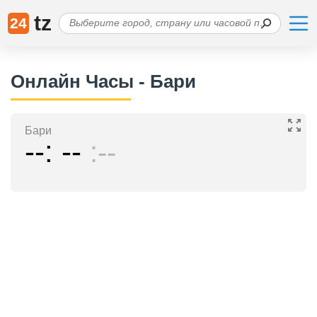
tz
24
Онлайн Часы - Бари
Бари
--
--
--