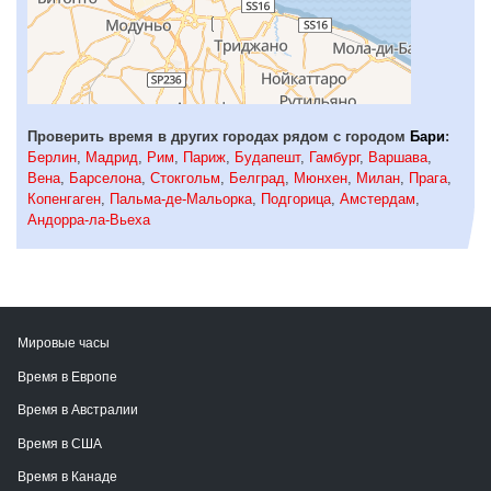
Проверить время в других городах рядом с городом
Бари
:
Берлин
,
Мадрид
,
Рим
,
Париж
,
Будапешт
,
Гамбург
,
Варшава
,
Вена
,
Барселона
,
Стокгольм
,
Белград
,
Мюнхен
,
Милан
,
Прага
,
Копенгаген
,
Пальма-де-Мальорка
,
Подгорица
,
Амстердам
,
Андорра-ла-Вьеха
Мировые часы
Время в Европе
Время в Австралии
Время в США
Время в Канаде