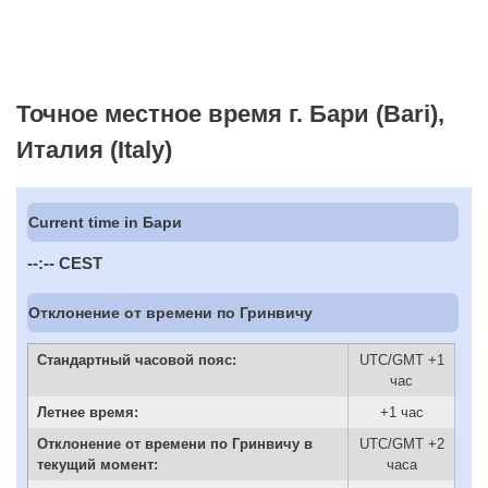
Точное местное время г. Бари (Bari),
Италия (Italy)
Current time in Бари
--:--
CEST
Отклонение от времени по Гринвичу
Стандартный часовой пояс:
UTC/GMT +1
час
Летнее время:
+1 час
Отклонение от времени по Гринвичу в
UTC/GMT +2
текущий момент:
часа