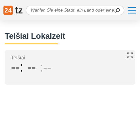
tz
24
Telšiai Lokalzeit
Telšiai
--
--
--