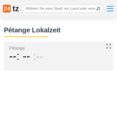
tz
24
Pétange Lokalzeit
Pétange
--
--
--