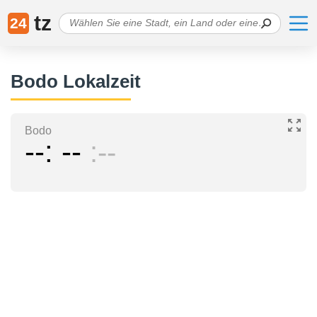
tz
24
Bodo Lokalzeit
Bodo
--
--
--