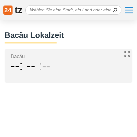
tz
24
Bacău Lokalzeit
Bacău
--
--
--