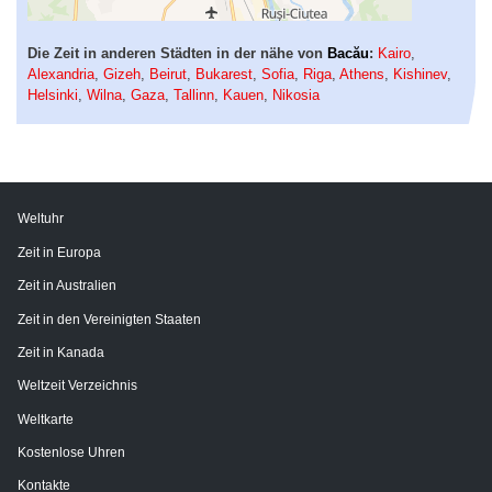
Die Zeit in anderen Städten in der nähe von
Bacău
:
Kairo
,
Alexandria
,
Gizeh
,
Beirut
,
Bukarest
,
Sofia
,
Riga
,
Athens
,
Kishinev
,
Helsinki
,
Wilna
,
Gaza
,
Tallinn
,
Kauen
,
Nikosia
Weltuhr
Zeit in Europa
Zeit in Australien
Zeit in den Vereinigten Staaten
Zeit in Kanada
Weltzeit Verzeichnis
Weltkarte
Kostenlose Uhren
Kontakte