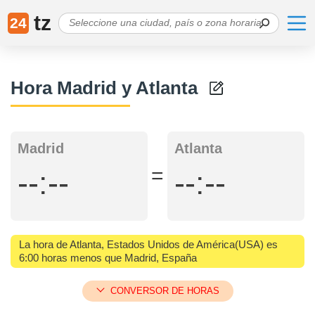
tz
24
Hora Madrid y Atlanta
Madrid
Atlanta
=
--:--
--:--
La hora de Atlanta, Estados Unidos de América(USA) es
6:00 horas menos que Madrid, España
CONVERSOR DE HORAS