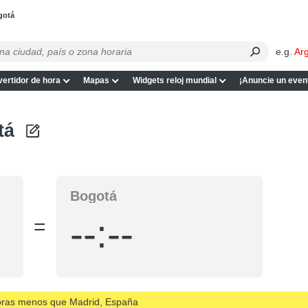
gotá
e.g.
Ar
ertidor de hora
Mapas
Widgets reloj mundial
¡Anuncie un even
tá
Bogotá
--:--
=
horas menos que Madrid, España