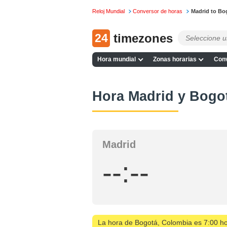
Reloj Mundial
Conversor de horas
Madrid to Bo
24
timezones
Hora mundial
Zonas horarias
Conv
Hora Madrid y Bogo
Madrid
--:--
La hora de Bogotá, Colombia es 7:00 