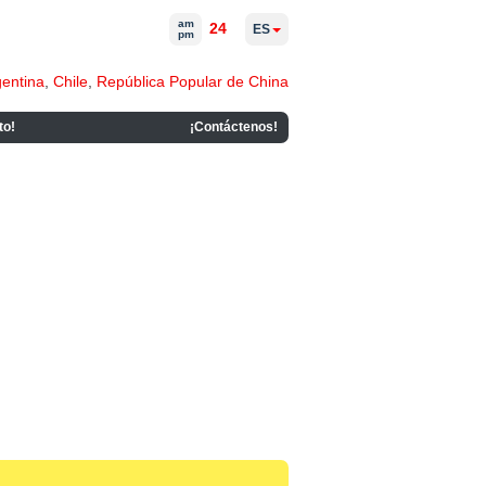
am
24
ES
pm
gentina
,
Chile
,
República Popular de China
to!
¡Contáctenos!