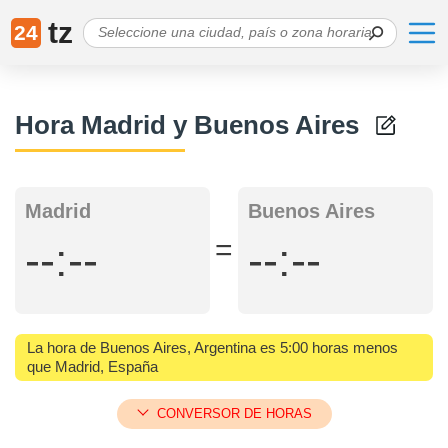
tz
24
Hora Madrid y Buenos Aires
Madrid
Buenos Aires
=
--:--
--:--
La hora de Buenos Aires, Argentina es 5:00 horas menos
que Madrid, España
CONVERSOR DE HORAS