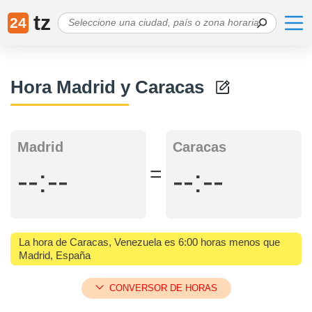
tz
24
Hora Madrid y Caracas
Madrid
Caracas
=
--:--
--:--
La hora de Caracas, Venezuela es 6:00 horas menos que
Madrid, España
CONVERSOR DE HORAS