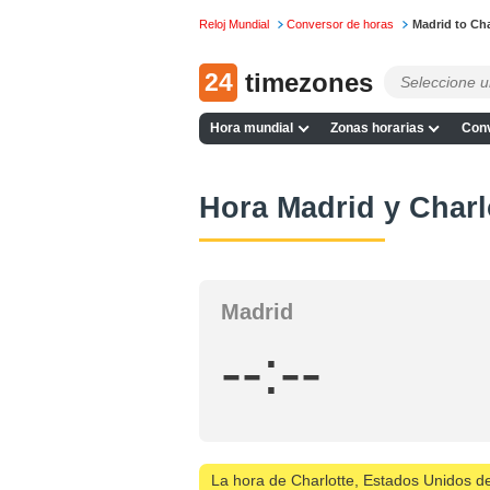
Reloj Mundial
Conversor de horas
Madrid to Cha
24
timezones
Hora mundial
Zonas horarias
Conv
Hora Madrid y Charl
Madrid
--:--
La hora de Charlotte, Estados Unidos 