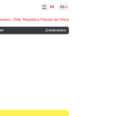
am
24
ES
pm
gentina
,
Chile
,
República Popular de China
to!
¡Contáctenos!