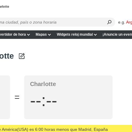
rlotte
e.g.
Ar
ertidor de hora
Mapas
Widgets reloj mundial
¡Anuncie un even
otte
Charlotte
--:--
=
de América(USA) es 6:00 horas menos que Madrid, España