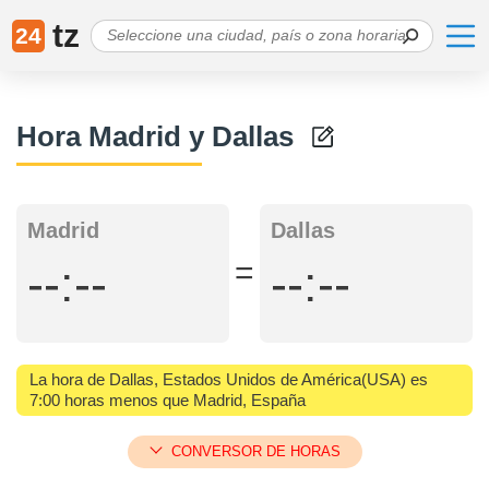
tz
24
Hora Madrid y Dallas
Madrid
Dallas
=
--:--
--:--
La hora de Dallas, Estados Unidos de América(USA) es
7:00 horas menos que Madrid, España
CONVERSOR DE HORAS