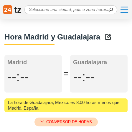
tz
24
Hora Madrid y Guadalajara
Madrid
Guadalajara
=
--:--
--:--
La hora de Guadalajara, México es 8:00 horas menos que
Madrid, España
CONVERSOR DE HORAS