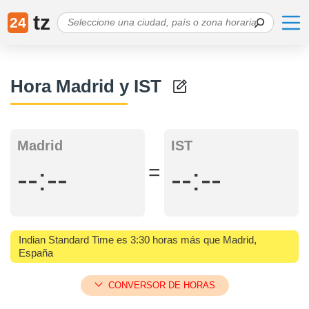
tz
24
Hora Madrid y IST
Madrid
IST
=
--:--
--:--
Indian Standard Time es 3:30 horas más que Madrid,
España
CONVERSOR DE HORAS