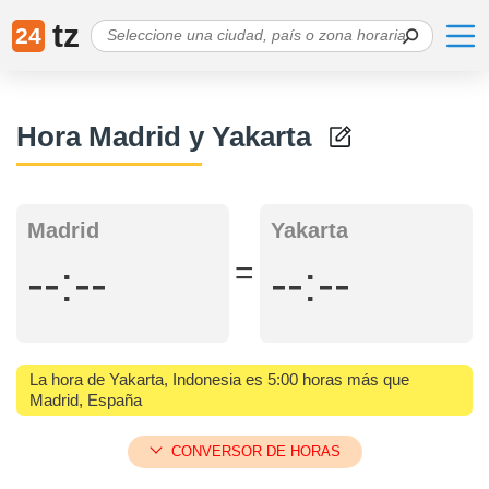
tz
24
Hora Madrid y Yakarta
Madrid
Yakarta
=
--:--
--:--
La hora de Yakarta, Indonesia es 5:00 horas más que
Madrid, España
CONVERSOR DE HORAS