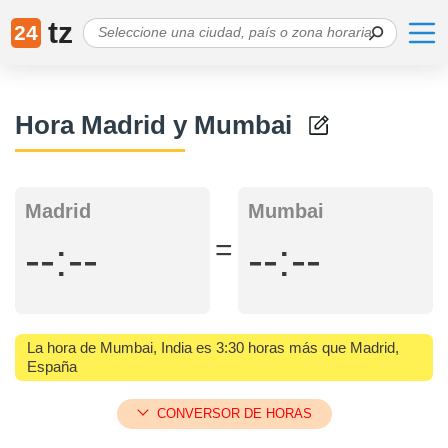
tz
24
Hora Madrid y Mumbai
Madrid
Mumbai
=
--:--
--:--
La hora de Mumbai, India es 3:30 horas más que Madrid,
España
CONVERSOR DE HORAS