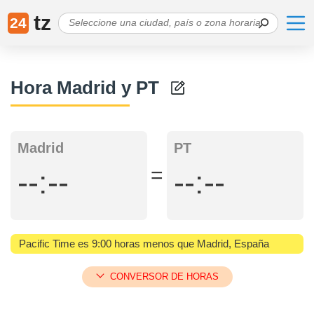
tz
24
Hora Madrid y PT
Madrid
PT
=
--:--
--:--
Pacific Time es 9:00 horas menos que Madrid, España
CONVERSOR DE HORAS