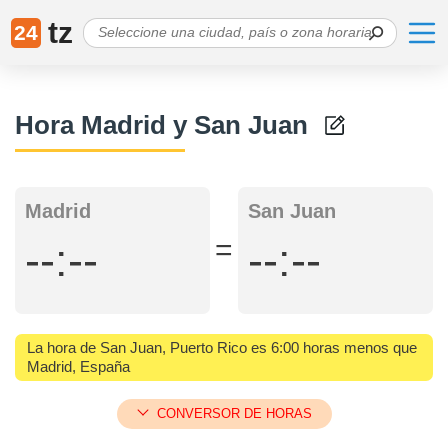
tz
24
Hora Madrid y San Juan
Madrid
San Juan
=
--:--
--:--
La hora de San Juan, Puerto Rico es 6:00 horas menos que
Madrid, España
CONVERSOR DE HORAS