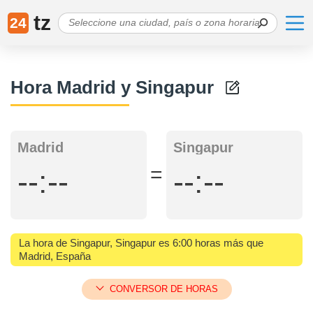
tz
24
Hora Madrid y Singapur
Madrid
Singapur
=
--:--
--:--
La hora de Singapur, Singapur es 6:00 horas más que
Madrid, España
CONVERSOR DE HORAS